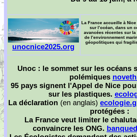
La France accueille à Nice
sur l’océan, dans un c
avancées récentes sur la 
de l’environnement mari
géopolitiques qui fragili
unocnice2025.org
Unoc : le sommet sur les océans s
polémiques
novethi
95 pays signent l'Appel de Nice pou
sur les plastiques.
ecolog
La déclaration
(en anglais)
ecologie.g
protégées :
La France veut limiter le chalut
convaincre les ONG.
banquede
Les Écologistes demandent des act