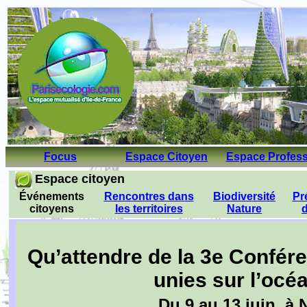
Focus
Espace Citoyen
Espace Profess
Espace citoyen
..
Événements
Rencontres dans
Biodiversité
Pr
citoyens
les territoires
Nature
d
Qu’attendre de la 3e Confér
unies sur l’océ
Du 9 au 13 juin, à 