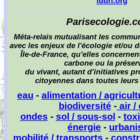
iddri.org
Parisecologie.c
Méta-relais
mutualisant les commun
avec les enjeux de l'écologie et/ou 
Île-de-France, qu'elles concernen
carbone ou la préser
du vivant, autant d'initiatives p
citoyennes dans toutes leurs
eau
-
alimentation / agricul
biodiversité
-
air /
ondes
-
sol / sous-sol
-
tox
énergie
-
urban
mobilité / transports
-
constr